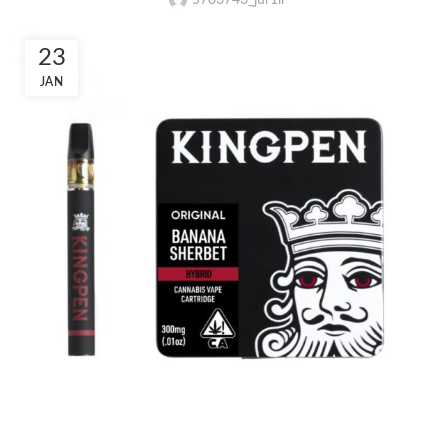
5703743_jur1il
23
JAN